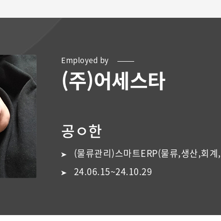
Employed by
(주)어세스타
공ㅇ한
(물류관리)스마트ERP(물류,생산,회계,인사)+전산회계1급&
전산세무2급2
24.06.15~24.10.29