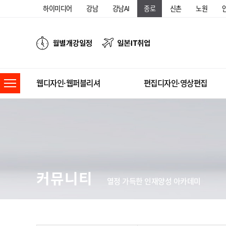
하이미디어
강남
강남AI
종로
신촌
노원
웹디자인·웹퍼블리셔
편집디자인·영상편집
커뮤니티
열정 가득한 인재양성 아카데미