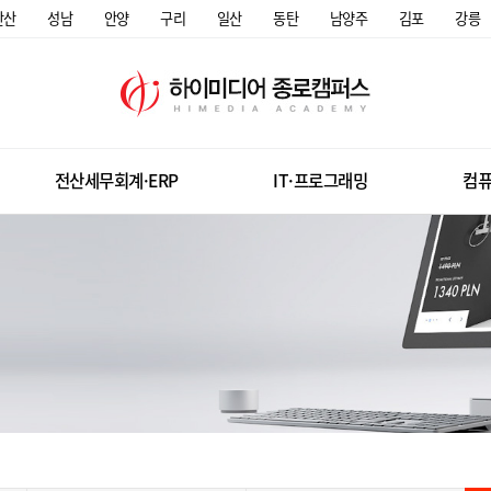
안산
성남
안양
구리
일산
동탄
남양주
김포
강릉
전산세무회계·ERP
IT·프로그래밍
컴퓨