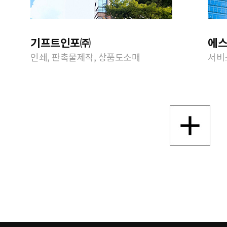
기프트인포㈜
에
인쇄, 판촉물제작, 상품도소매
서비