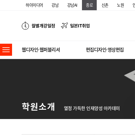
하이미디어
강남
강남AI
종로
신촌
노원
웹디자인·웹퍼블리셔
편집디자인·영상편집
학원소개
열정 가득한 인재양성 아카데미