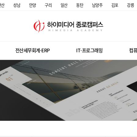
안산
성남
안양
구리
일산
동탄
남양주
김포
강릉
전산세무회계·ERP
IT·프로그래밍
컴퓨