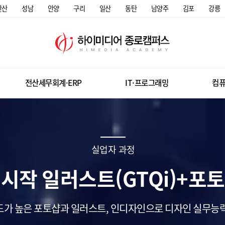
안산
성남
안양
구리
일산
동탄
남양주
김포
강릉
전산세무회계·ERP
IT·프로그래밍
컴퓨
실업자 과정
작 일러스트(GTQi)+포토
가 높은 포토샵과 일러스트, 인디자인으로 디자인 실무능력 