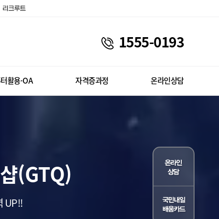
1555-0193
터활용·OA
자격증과정
온라인상담
샵(GTQ)
UP!!