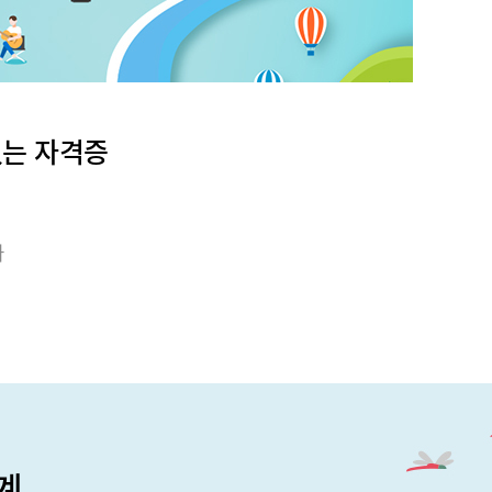
있는 자격증
가
계