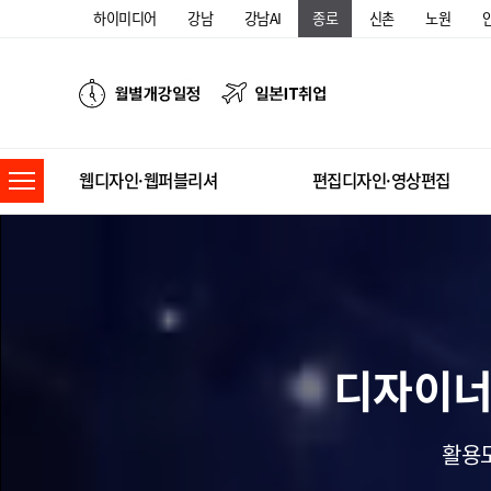
하이미디어
강남
강남AI
종로
신촌
노원
웹디자인·웹퍼블리셔
편집디자인·영상편집
디자이너시
활용도