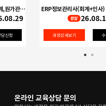
[저녁, 주말]재경관리사(재무회계,원가관리회계,세무회계)과정
ERP정보관리사(회계+인사)
6.08.29
26.08.
평일
상담신청
과정상세보기
수
온라인 교육상담 문의