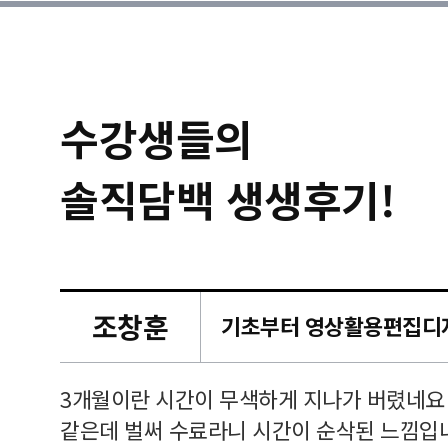
수강생들의
솔직담백 생생후기!
조창훈
캠퍼스
르쳐주셔
3개월이란 시간이 무색하게 지나가 버렸네요
여기 와
같은데 벌써 수료라니 시간이 순삭된 느낌입